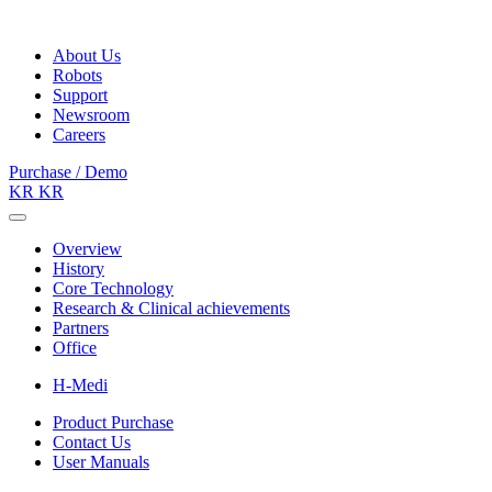
About Us
Robots
Support
Newsroom
Careers
Purchase / Demo
KR
KR
Overview
History
Core Technology
Research & Clinical achievements
Partners
Office
H-Medi
Product Purchase
Contact Us
User Manuals