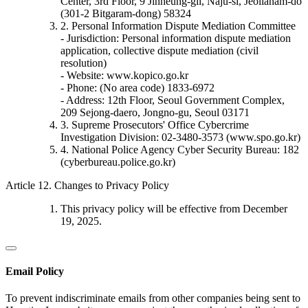
Center, 3rd Floor, 9 Jinheung-gil, Naju-si, Jeollanam-do
(301-2 Bitgaram-dong) 58324
2. Personal Information Dispute Mediation Committee
- Jurisdiction: Personal information dispute mediation
application, collective dispute mediation (civil
resolution)
- Website: www.kopico.go.kr
- Phone: (No area code) 1833-6972
- Address: 12th Floor, Seoul Government Complex,
209 Sejong-daero, Jongno-gu, Seoul 03171
3. Supreme Prosecutors' Office Cybercrime
Investigation Division: 02-3480-3573 (www.spo.go.kr)
4. National Police Agency Cyber Security Bureau: 182
(cyberbureau.police.go.kr)
Article 12. Changes to Privacy Policy
This privacy policy will be effective from December
19, 2025.
Email Policy
To prevent indiscriminate emails from other companies being sent to