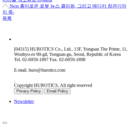
Next
흥미로운 로봇 뉴스 클리핑, 그리고 메디카 참관기까
지 쭉-
목록
[04315] HUROTICS Co., Ltd., 13F, Yongsan The Prime, 11,
Wonhyo-ro 90-gil, Yongsan-gu, Seoul, Republic of Korea
Tel.
02-6959-1897
Fax.
02-6959-1898
E-mail.
huro@hurotics.com
Copyright HUROTICS. All right reserved
Privacy Policy
Email Policy
Newsletter