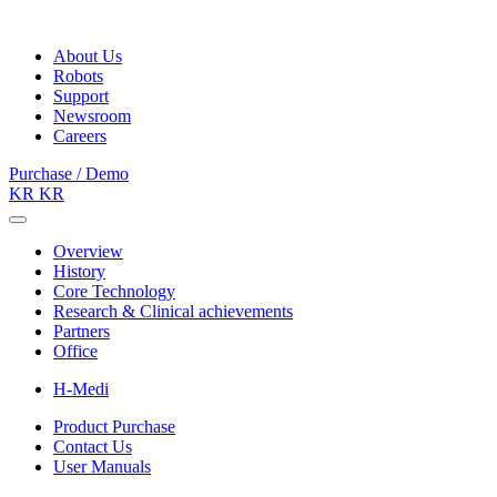
About Us
Robots
Support
Newsroom
Careers
Purchase / Demo
KR
KR
Overview
History
Core Technology
Research & Clinical achievements
Partners
Office
H-Medi
Product Purchase
Contact Us
User Manuals